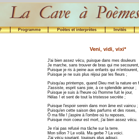
?
Programme
Poètes et interprètes
Invités
Veni, vidi, vixi*
J'ai bien assez vécu, puisque dans mes douleurs
Je marche, sans trouver de bras qui me secourent
Puisque je ris à peine aux enfants qui m'entourent,
Puisque je ne suis plus réjoui par les fleurs ;
Puisqu'au printemps, quand Dieu met la nature en f
J'assiste, esprit sans joie, à ce splendide amour ;
Puisque je suis à l'heure où l'homme fuit le jour,
Hélas ! et sent de tout la tristesse secrète ;
Puisque l'espoir serein dans mon âme est vaincu ;
Puisqu'en cette saison des parfums et des roses,
Ô ma fille ! j'aspire à l'ombre où tu reposes,
Puisque mon coeur est mort, j'ai bien assez vécu.
Je n'ai pas refusé ma tâche sur la terre.
Mon sillon ? Le voilà. Ma gerbe ? La voici.
J'ai vécu souriant, toujours plus adouci,