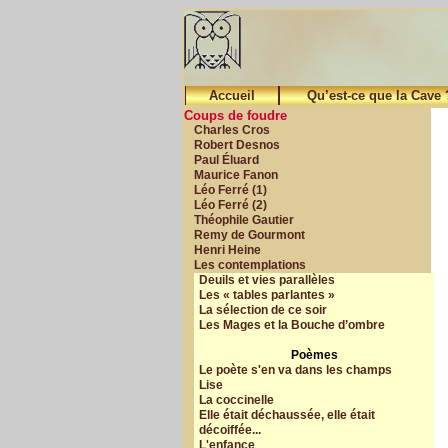
Accueil
Qu’est-ce que la Cave 
Coups de foudre
Charles Cros
Robert Desnos
Paul Éluard
Maurice Fanon
Léo Ferré (1)
Léo Ferré (2)
Théophile Gautier
Remy de Gourmont
Henri Heine
Les contemplations
Deuils et vies parallèles
Les « tables parlantes »
La sélection de ce soir
Les Mages et la Bouche d’ombre
Poèmes
Le poète s'en va dans les champs
Lise
La coccinelle
Elle était déchaussée, elle était
décoiffée...
L'enfance