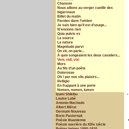
Chanson
Nous allions au verger cueillir des
bigarreaux
Billet du matin
Paroles dans l’ombre
Je sais bien qu'il est d'usage...
N'envions rien
Quia pulvis es
La source
La nature
Magnitudo parvi
On vit, on parle...
À quoi songeaient les deux cavaliers...
Veni, vidi, vixi
Mors
Au fils d’un poète
Dolorosae
Oh ! par nos vils plaisirs...
Relligio
En frappant à une porte
Nomen, numen, lumen
Izumi Shikibu
*
Louise Labé
Antonio Machado
Albert Mérat
Germain Nouveau
Boris Pasternak
Poésie lituanienne
Poésie ouvrière du XIXe siècle
Poètes belges 1880-1920