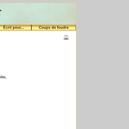
Écrit pour...
Coups de foudre
,
ête,