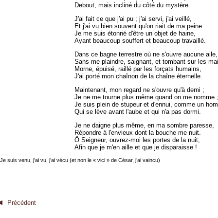
Debout, mais incliné du côté du mystère.
J'ai fait ce que j'ai pu ; j'ai servi, j'ai veillé,
Et j'ai vu bien souvent qu'on riait de ma peine.
Je me suis étonné d'être un objet de haine,
Ayant beaucoup souffert et beaucoup travaillé.
Dans ce bagne terrestre où ne s'ouvre aucune aile,
Sans me plaindre, saignant, et tombant sur les ma
Morne, épuisé, raillé par les forçats humains,
J'ai porté mon chaînon de la chaîne éternelle.
Maintenant, mon regard ne s'ouvre qu'à demi ;
Je ne me tourne plus même quand on me nomme 
Je suis plein de stupeur et d'ennui, comme un ho
Qui se lève avant l'aube et qui n'a pas dormi.
Je ne daigne plus même, en ma sombre paresse,
Répondre à l'envieux dont la bouche me nuit.
Ô Seigneur, ouvrez-moi les portes de la nuit,
Afin que je m'en aille et que je disparaisse !
 Je suis venu, j’ai vu, j’ai vécu (et non le « vici » de César, j’ai vaincu)
Précédent