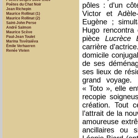
pôles : d’un côt
Poètes du Chat Noir
Jean Richepin
Victor et Adèle-
Maurice Rollinat (1)
Maurice Rollinat (2)
Eugène ; simult
Saint-John Perse
André Salmon
Hugo rencontra
Maurice Scève
pièce
Lucrèce 
Paul-Jean Toulet
Marina Tsvétaïéva
carrière d’actrice
Émile Verhaeren
Renée Vivien
domicile conjugal
de ses déménage
ses lieux de rés
grand voyage. 
« Toto », elle en
recopie soigneu
création. Tout 
l’attrait de la n
amoureuse extrêm
ancillaires ou 