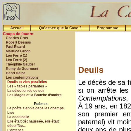
Accueil
Qu’est-ce que la Cave ?
Programme
Coups de foudre
Charles Cros
Robert Desnos
Paul Éluard
Maurice Fanon
Léo Ferré (1)
Léo Ferré (2)
Théophile Gautier
Deuils
Remy de Gourmont
Henri Heine
Les contemplations
Le décès de sa fi
Deuils et vies parallèles
Les « tables parlantes »
si on arrête le
La sélection de ce soir
Les Mages et la Bouche d’ombre
Contemplations
,
Poèmes
À 19 ans, en 182
Le poète s'en va dans les champs
son premier en
Lise
La coccinelle
paternel) vit moi
Elle était déchaussée, elle était
décoiffée...
deux ans de plus
L'enfance