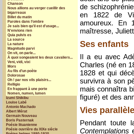
Chanson
de schizophrénie
Nous allions au verger cueillir des
bigarreaux
en 1822 de Vic
Billet du matin
amoureux. En 18
Paroles dans l’ombre
Je sais bien qu'il est d'usage...
maîtresse, Juliett
N'envions rien
Quia pulvis es
La source
Ses enfants
La nature
Magnitudo parvi
On vit, on parle...
Il a eu avec Adè
À quoi songeaient les deux cavaliers...
Veni, vidi, vixi
Charles (né en 1
Mors
Au fils d’un poète
1828 et qui décè
Dolorosae
survivra à son p
Oh ! par nos vils plaisirs...
Relligio
mais connaîtra 
En frappant à une porte
Nomen, numen, lumen
figuré) et des a
Izumi Shikibu
Louise Labé
Antonio Machado
Vies parallèl
Albert Mérat
Germain Nouveau
Boris Pasternak
Pendant toute l
Poésie lituanienne
Contemplations
e
Poésie ouvrière du XIXe siècle
Poètes belges 1880-1920