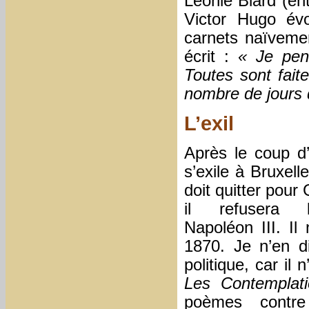
Léonie Biard (ent
Victor Hugo évo
carnets naïvemen
écrit :
« Je pen
Toutes sont fait
nombre de jours 
L’exil
Après le coup d
s’exile à Bruxell
doit quitter pou
il refusera 
Napoléon III. Il
1870. Je n’en d
politique, car il
Les Contemplat
poèmes contr