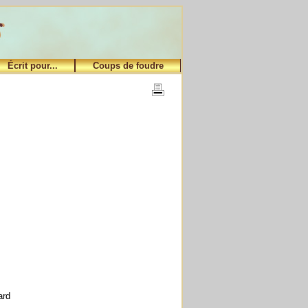
Écrit pour...
Coups de foudre
ard