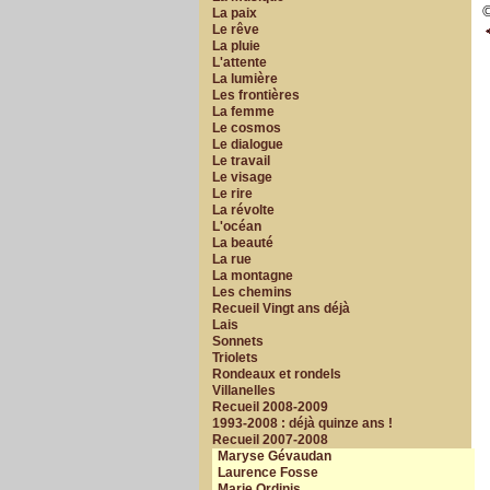
©
La paix
Le rêve
La pluie
L'attente
La lumière
Les frontières
La femme
Le cosmos
Le dialogue
Le travail
Le visage
Le rire
La révolte
L'océan
La beauté
La rue
La montagne
Les chemins
Recueil Vingt ans déjà
Lais
Sonnets
Triolets
Rondeaux et rondels
Villanelles
Recueil 2008-2009
1993-2008 : déjà quinze ans !
Recueil 2007-2008
Maryse Gévaudan
Laurence Fosse
Marie Ordinis