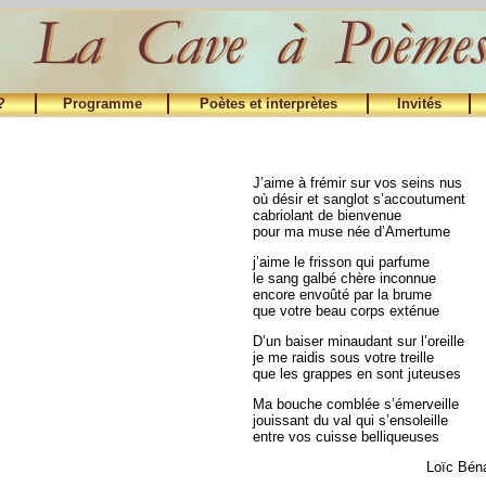
?
Programme
Poètes et interprètes
Invités
J’aime à frémir sur vos seins nus
où désir et sanglot s’accoutument
cabriolant de bienvenue
pour ma muse née d’Amertume
j’aime le frisson qui parfume
le sang galbé chère inconnue
encore envoûté par la brume
que votre beau corps exténue
D’un baiser minaudant sur l’oreille
je me raidis sous votre treille
que les grappes en sont juteuses
Ma bouche comblée s’émerveille
jouissant du val qui s’ensoleille
entre vos cuisse belliqueuses
Loïc Bén