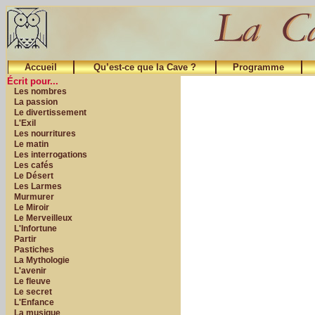
Accueil
Qu’est-ce que la Cave ?
Programme
Écrit pour...
Les nombres
La passion
Le divertissement
L'Exil
Les nourritures
Le matin
Les interrogations
Les cafés
Le Désert
Les Larmes
Murmurer
Le Miroir
Le Merveilleux
L'Infortune
Partir
Pastiches
La Mythologie
L'avenir
Le fleuve
Le secret
L'Enfance
La musique