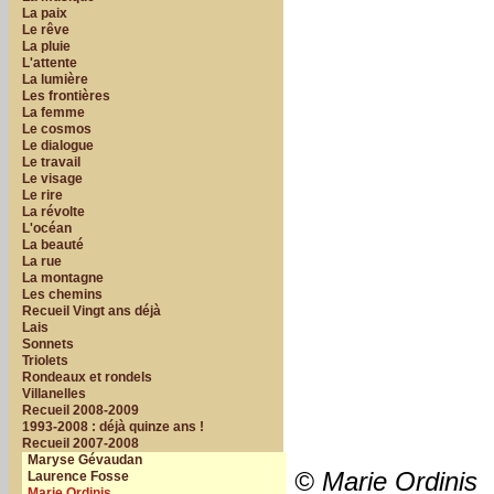
La paix
Le rêve
La pluie
L'attente
La lumière
Les frontières
La femme
Le cosmos
Le dialogue
Le travail
Le visage
Le rire
La révolte
L'océan
La beauté
La rue
La montagne
Les chemins
Recueil Vingt ans déjà
Lais
Sonnets
Triolets
Rondeaux et rondels
Villanelles
Recueil 2008-2009
1993-2008 : déjà quinze ans !
Recueil 2007-2008
Maryse Gévaudan
© Marie Ordinis
Laurence Fosse
Marie Ordinis