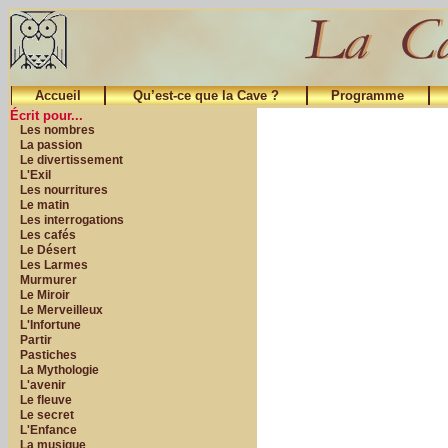
Accueil
Qu’est-ce que la Cave ?
Programme
Écrit pour...
Les nombres
La passion
Le divertissement
L'Exil
Les nourritures
Le matin
Les interrogations
Les cafés
Le Désert
Les Larmes
Murmurer
Le Miroir
Le Merveilleux
L'Infortune
Partir
Pastiches
La Mythologie
L'avenir
Le fleuve
Le secret
L'Enfance
La musique