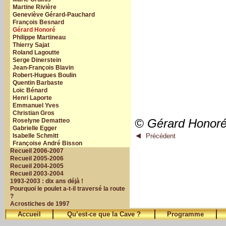
Martine Rivière
Geneviève Gérard-Pauchard
François Besnard
Gérard Honoré
Philippe Martineau
Thierry Sajat
Roland Lagoutte
Serge Dinerstein
Jean-François Blavin
Robert-Hugues Boulin
Quentin Barbaste
Loïc Bénard
Henri Laporte
Emmanuel Yves
Christian Gros
Roselyne Dematteo
© Gérard Honor
Gabrielle Egger
Isabelle Schmitt
Précédent
Françoise André Bisson
Recueil 2006-2007
Recueil 2005-2006
Recueil 2004-2005
Recueil 2003-2004
1993-2003 : dix ans déjà !
Pourquoi le poulet a-t-il traversé la route
?
Acrostiches de 1997
Accueil
Qu’est-ce que la Cave ?
Programme