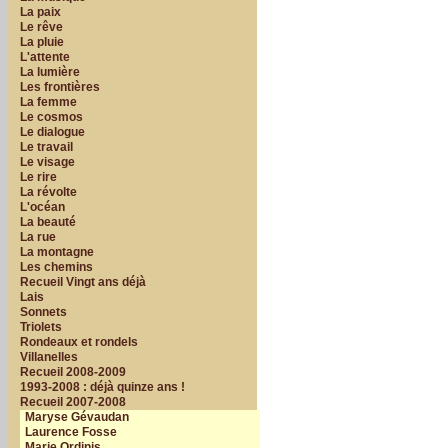
La paix
Le rêve
La pluie
L'attente
La lumière
Les frontières
La femme
Le cosmos
Le dialogue
Le travail
Le visage
Le rire
La révolte
L'océan
La beauté
La rue
La montagne
Les chemins
Recueil Vingt ans déjà
Lais
Sonnets
Triolets
Rondeaux et rondels
Villanelles
Recueil 2008-2009
1993-2008 : déjà quinze ans !
Recueil 2007-2008
Maryse Gévaudan
Laurence Fosse
Marie Ordinis