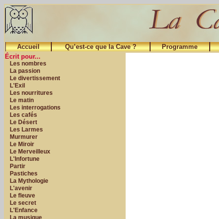
Accueil
Qu’est-ce que la Cave ?
Programme
Écrit pour...
Les nombres
La passion
Le divertissement
L'Exil
Les nourritures
Le matin
Les interrogations
Les cafés
Le Désert
Les Larmes
Murmurer
Le Miroir
Le Merveilleux
L'Infortune
Partir
Pastiches
La Mythologie
L'avenir
Le fleuve
Le secret
L'Enfance
La musique