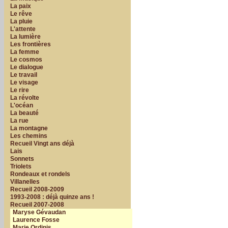
La paix
Le rêve
La pluie
L'attente
La lumière
Les frontières
La femme
Le cosmos
Le dialogue
Le travail
Le visage
Le rire
La révolte
L'océan
La beauté
La rue
La montagne
Les chemins
Recueil Vingt ans déjà
Lais
Sonnets
Triolets
Rondeaux et rondels
Villanelles
Recueil 2008-2009
1993-2008 : déjà quinze ans !
Recueil 2007-2008
Maryse Gévaudan
Laurence Fosse
Marie Ordinis