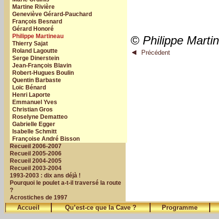
Martine Rivière
Geneviève Gérard-Pauchard
François Besnard
Gérard Honoré
Philippe Martineau
© Philippe Marti
Thierry Sajat
Roland Lagoutte
Précédent
Serge Dinerstein
Jean-François Blavin
Robert-Hugues Boulin
Quentin Barbaste
Loïc Bénard
Henri Laporte
Emmanuel Yves
Christian Gros
Roselyne Dematteo
Gabrielle Egger
Isabelle Schmitt
Françoise André Bisson
Recueil 2006-2007
Recueil 2005-2006
Recueil 2004-2005
Recueil 2003-2004
1993-2003 : dix ans déjà !
Pourquoi le poulet a-t-il traversé la route
?
Acrostiches de 1997
Accueil
Qu’est-ce que la Cave ?
Programme