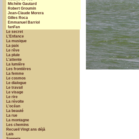
Michèle Gautard
Robert Groumin
Jean-Claude Morera
Gilles Roca
Emmanuel Barriol
fanFan
Le secret
L'Enfance
La musique
La paix
Le rêve
La pluie
L'attente
La lumière
Les frontières
La femme
Le cosmos
Le dialogue
Le travail
Le visage
Le rire
La révolte
L'océan
La beauté
La rue
La montagne
Les chemins
Recueil Vingt ans déjà
Lais
Sonnets