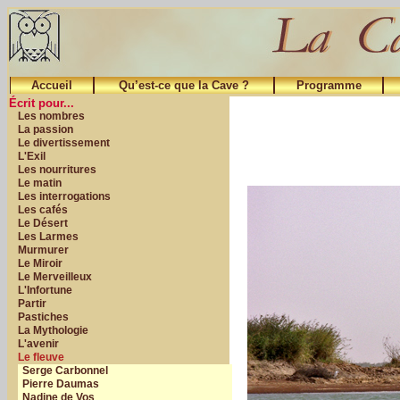
Accueil
Qu’est-ce que la Cave ?
Programme
Écrit pour...
Les nombres
La passion
Le divertissement
L'Exil
Les nourritures
Le matin
Les interrogations
Les cafés
Le Désert
Les Larmes
Murmurer
Le Miroir
Le Merveilleux
L'Infortune
Partir
Pastiches
La Mythologie
L'avenir
Le fleuve
Serge Carbonnel
Pierre Daumas
Nadine de Vos