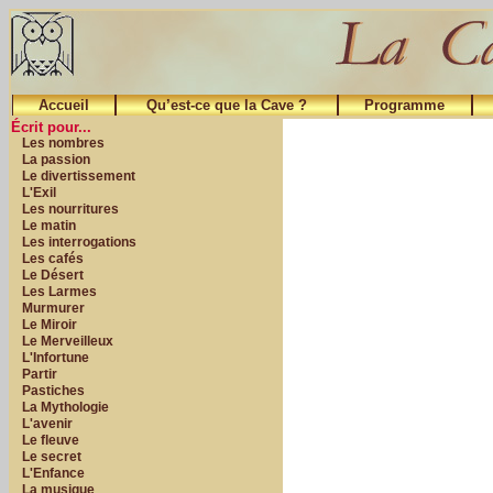
Accueil
Qu’est-ce que la Cave ?
Programme
Écrit pour...
Les nombres
La passion
Le divertissement
L'Exil
Les nourritures
Le matin
Les interrogations
Les cafés
Le Désert
Les Larmes
Murmurer
Le Miroir
Le Merveilleux
L'Infortune
Partir
Pastiches
La Mythologie
L'avenir
Le fleuve
Le secret
L'Enfance
La musique