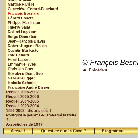
Martine Rivière
Geneviève Gérard-Pauchard
François Besnard
Gérard Honoré
Philippe Martineau
Thierry Sajat
Roland Lagoutte
Serge Dinerstein
Jean-François Blavin
Robert-Hugues Boulin
Quentin Barbaste
Loïc Bénard
Henri Laporte
© François Besn
Emmanuel Yves
Christian Gros
Précédent
Roselyne Dematteo
Gabrielle Egger
Isabelle Schmitt
Françoise André Bisson
Recueil 2006-2007
Recueil 2005-2006
Recueil 2004-2005
Recueil 2003-2004
1993-2003 : dix ans déjà !
Pourquoi le poulet a-t-il traversé la route
?
Acrostiches de 1997
Accueil
Qu’est-ce que la Cave ?
Programme