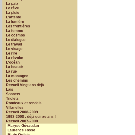
La paix
Le rêve
La pluie
L'attente
La lumière
Les frontières
La femme
Le cosmos
Le dialogue
Le travail
Le visage
Le rire
La révolte
L'océan
La beauté
La rue
La montagne
Les chemins
Recueil Vingt ans déjà
Lais
Sonnets
Triolets
Rondeaux et rondels
Villanelles
Recueil 2008-2009
1993-2008 : déjà quinze ans !
Recueil 2007-2008
Maryse Gévaudan
Laurence Fosse
Marie Ordinis