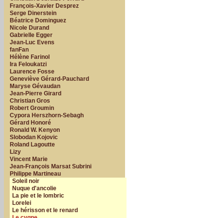
François-Xavier Desprez
Serge Dinerstein
Béatrice Dominguez
Nicole Durand
Gabrielle Egger
Jean-Luc Evens
fanFan
Hélène Farinol
Ira Feloukatzi
Laurence Fosse
Geneviève Gérard-Pauchard
Maryse Gévaudan
Jean-Pierre Girard
Christian Gros
Robert Groumin
Cypora Herszhorn-Sebagh
Gérard Honoré
Ronald W. Kenyon
Slobodan Kojovic
Roland Lagoutte
Lizy
Vincent Marie
Jean-François Marsat Subrini
Philippe Martineau
Soleil noir
Nuque d'ancolie
La pie et le lombric
Lorelei
Le hérisson et le renard
Le cygne