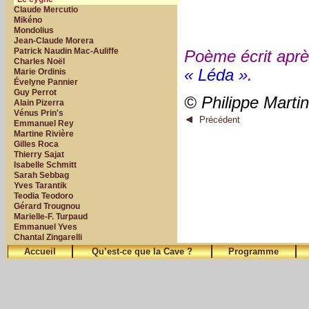
Claude Mercutio
Mikéno
Mondolius
Jean-Claude Morera
Patrick Naudin Mac-Auliffe
Poème écrit aprè
Charles Noël
« Léda »
.
Marie Ordinis
Évelyne Pannier
Guy Perrot
© Philippe Marti
Alain Pizerra
Vénus Prin's
Précédent
Emmanuel Rey
Martine Rivière
Gilles Roca
Thierry Sajat
Isabelle Schmitt
Sarah Sebbag
Yves Tarantik
Teodia Teodoro
Gérard Trougnou
Marielle-F. Turpaud
Emmanuel Yves
Chantal Zingarelli
Accueil
Qu’est-ce que la Cave ?
Programme