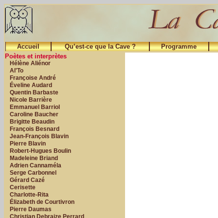
Accueil
Qu’est-ce que la Cave ?
Programme
Poètes et interprètes
Hélène Aliénor
Al'To
Françoise André
Éveline Audard
Quentin Barbaste
Nicole Barrière
Emmanuel Barriol
Caroline Baucher
Brigitte Beaudin
François Besnard
Jean-François Blavin
Pierre Blavin
Robert-Hugues Boulin
Madeleine Briand
Adrien Cannaméla
Serge Carbonnel
Gérard Cazé
Cerisette
Charlotte-Rita
Élizabeth de Courtivron
Pierre Daumas
Christian Debraize Perrard