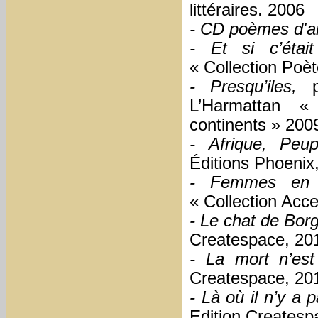
littéraires. 2006
- CD poèmes d'
- Et si c’étai
« Collection Poè
- Presqu’iles,
L’Harmattan «
continents » 20
- Afrique, Peu
Éditions Phoenix
- Femmes en p
« Collection Acc
- Le chat de Bor
Createspace, 20
- La mort n’es
Createspace, 20
- Là où il n’y a
Edition Creates