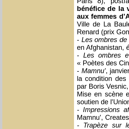
Paris 8), post
bénéfice de la 
aux femmes d'A
Ville de La Baul
Renard (prix Gon
-
Les ombres de
en Afghanistan, 
-
Les ombres et
« Poètes des Cin
-
Mamnu'
, janvi
la condition des
par Boris Vesnic,
Mise en scène e
soutien de l'Uni
- Impressions a
Mamnu’, Create
- Trapèze sur l