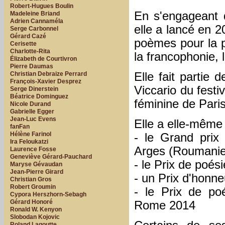
Robert-Hugues Boulin
En s'engageant d
Madeleine Briand
Adrien Cannaméla
elle a lancé en 
Serge Carbonnel
Gérard Cazé
poèmes pour la p
Cerisette
Charlotte-Rita
la francophonie, 
Élizabeth de Courtivron
Pierre Daumas
Christian Debraize Perrard
Elle fait partie 
François-Xavier Desprez
Viccario du festi
Serge Dinerstein
Béatrice Dominguez
féminine de Pari
Nicole Durand
Gabrielle Egger
Jean-Luc Evens
Elle a elle-même 
fanFan
Hélène Farinol
- le Grand prix
Ira Feloukatzi
Arges (Roumanie) 
Laurence Fosse
Geneviève Gérard-Pauchard
- le Prix de poé
Maryse Gévaudan
Jean-Pierre Girard
- un Prix d'honn
Christian Gros
Robert Groumin
- le Prix de po
Cypora Herszhorn-Sebagh
Gérard Honoré
Rome 2014
Ronald W. Kenyon
Slobodan Kojovic
Roland Lagoutte