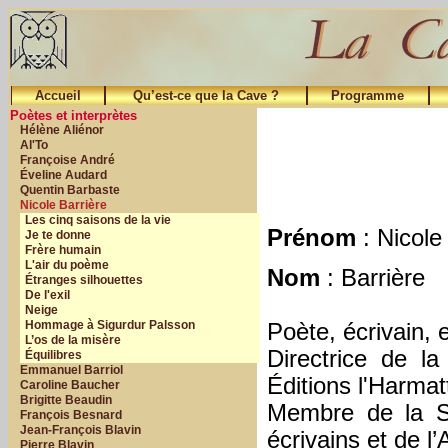
Accueil
Qu’est-ce que la Cave ?
Programme
Poètes et interprètes
Hélène Aliénor
Al'To
Françoise André
Éveline Audard
Quentin Barbaste
Nicole Barrière
Les cinq saisons de la vie
Prénom
: Nicole
Je te donne
Frère humain
L'air du poème
Nom
: Barrière
Étranges silhouettes
De l'exil
Neige
Hommage à Sigurdur Palsson
Poète, écrivain, e
L’os de la misère
Directrice de l
Équilibres
Emmanuel Barriol
Éditions l'Harmat
Caroline Baucher
Brigitte Beaudin
Membre de la S
François Besnard
Jean-François Blavin
écrivains et de l’
Pierre Blavin