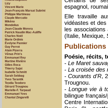
Certains de ses
Lizy
espagnol, roumai
Vincent Marie
Jean-François Marsat Subrini
Philippe Martineau
Elle travaille 
Claude Mercutio
Mikéno
vidéastes et des 
Mondolius
les associations
Jean-Claude Morera
Patrick Naudin Mac-Auliffe
(Italie, Mexique,
Charles Noël
Marie Ordinis
Évelyne Pannier
Publications
Guy Perrot
Alain Pizerra
Vénus Prin's
Poésie, récits,
Emmanuel Rey
Martine Rivière
-
Le Maret sauv
Gilles Roca
-
La croisée des
Thierry Sajat
Isabelle Schmitt
-
Courants d'R
, 
Sarah Sebbag
Yves Tarantik
Trougnou.
Teodia Teodoro
Gérard Trougnou
-
Longue vie à to
Marielle-F. Turpaud
Emmanuel Yves
bilingue français
Chantal Zingarelli
Centre Internati