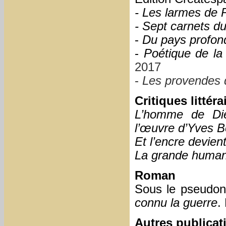
- Les larmes de
- Sept carnets d
-
Du pays profond
-
Poétique de la
2017
-
Les provendes d
Critiques littéra
L’homme de Die
l’œuvre d’Yves B
Et l’encre devien
La grande human
Roman
Sous le pseudon
connu la guerre
.
Autres publicat