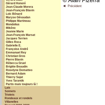
© Alain Pizerra
Gérard Honoré
Précédent
Jean-Claude Morera
Jean-François Blavin
Loïc Bénard
Maryse Gévaudan
Philippe Martineau
Mondolius
Mikéno
Jeanne Marie
Jean-François Marsat
Jacques Terrien
Gilles Roca
Gabrielle E.
Françoise André
Emmanuel Rey
Christian Gros
Pierre Blavin
Rébecca Gruel
Brigitte Beaudin
Roselyne Dematteo
Bernard Adam
Thierry Sajat
Yves Tarantik
Partis mais toujours là !
Lais
Sonnets
Triolets
Rondeaux et rondels
Villanelles