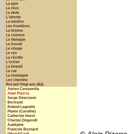
La paix
Le rêve
La pluie
L'attente
La lumière
Les frontières
La femme
Le cosmos
Le dialogue
Le travail
Le visage
Le rire
La révolte
L'océan
La beauté
La rue
La montagne
Les chemins
Recueil Vingt ans déjà
Adrien Cannaméla
Alain Pizerra
Serge Dinerstein
Bertrand
Roland Lagoutte
Plume (Caroline)
Catherine Havel
Chantal Zingarelli
Aubépine
François Besnard
Gérard Cazé