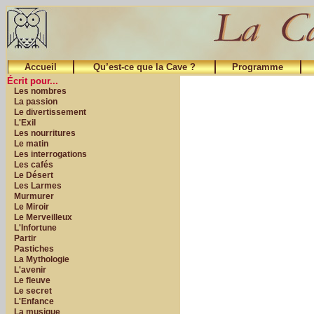
Accueil
Qu’est-ce que la Cave ?
Programme
Écrit pour...
Les nombres
La passion
Le divertissement
L'Exil
Les nourritures
Le matin
Les interrogations
Les cafés
Le Désert
Les Larmes
Murmurer
Le Miroir
Le Merveilleux
L'Infortune
Partir
Pastiches
La Mythologie
L'avenir
Le fleuve
Le secret
L'Enfance
La musique