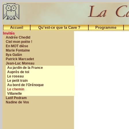
Accueil
Qu’est-ce que la Cave ?
Programme
Invités
Andrée Chedid
Ciel mon poète !
En MOT dièse
Marie Fontaine
Ilya Galán
Patrick Marcadet
Jean-Luc Moreau
Au jardin de la France
Auprès de toi
Le roseau
Le petit train
Au bord de l'Orénoque
Le chemin
Villanelle
Latif Pedram
Nadine de Vos