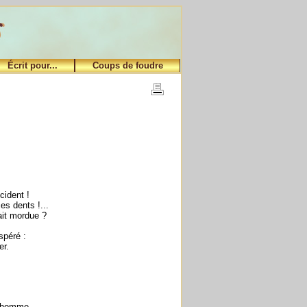
Écrit pour...
Coups de foudre
cident !
es dents !...
it mordue ?
spéré :
er.
onhomme,