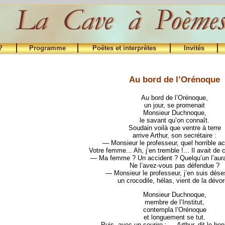
?
Programme
Poètes et interprètes
Invités
Au bord de l’Orénoque
Au bord de l’Orénoque,
un jour, se promenait
Monsieur Duchnoque,
le savant qu’on connaît.
Soudain voilà que ventre à terre
arrive Arthur, son secrétaire :
— Monsieur le professeur, quel horrible ac
Votre femme... Ah, j’en tremble !... Il avait de c
— Ma femme ? Un accident ? Quelqu’un l’aura
Ne l’avez-vous pas défendue ?
— Monsieur le professeur, j’en suis dése
un crocodile, hélas, vient de la dévor
Monsieur Duchnoque,
membre de l’Institut,
contempla l’Orénoque
et longuement se tut.
Puis, avec un sourire : — Arthur, dit le b