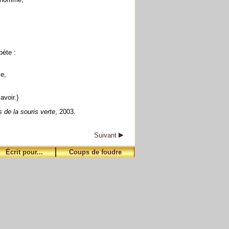
bète :
e,
voir.)
de la souris verte
, 2003.
Suivant
Écrit pour...
Coups de foudre