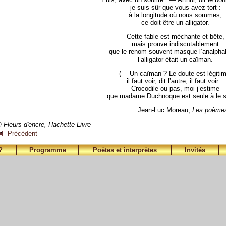
je suis sûr que vous avez tort :
à la longitude où nous sommes,
ce doit être un alligator.
Cette fable est méchante et bête,
mais prouve indiscutablement
que le renom souvent masque l’analpha
l’alligator était un caïman.
(— Un caïman ? Le doute est légitim
il faut voir, dit l’autre, il faut voir...
Crocodile ou pas, moi j’estime
que madame Duchnoque est seule à le sa
Jean-Luc Moreau,
Les poèmes 
 Fleurs d'encre, Hachette Livre
Précédent
?
Programme
Poètes et interprètes
Invités