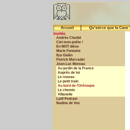
Accueil
Qu’est-ce que la Cave 
Invités
Andrée Chedid
Ciel mon poète !
En MOT dièse
Marie Fontaine
Ilya Galán
Patrick Marcadet
Jean-Luc Moreau
Au jardin de la France
Auprès de toi
Le roseau
Le petit train
Au bord de l'Orénoque
Le chemin
Villanelle
Latif Pedram
Nadine de Vos