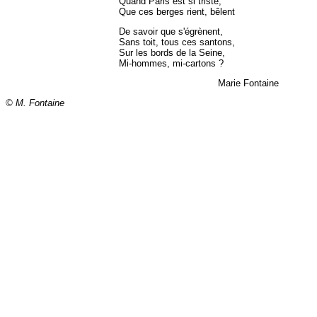
Quand Paris est si triste,
Que ces berges rient, bêlent
De savoir que s'égrènent,
Sans toit, tous ces santons,
Sur les bords de la Seine,
Mi-hommes, mi-cartons ?
Marie Fontaine
© M. Fontaine