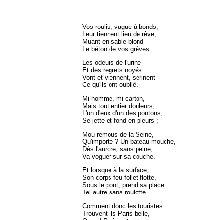
Vos roulis, vague à bonds,
Leur tiennent lieu de rêve,
Muant en sable blond
Le béton de vos grèves.
Les odeurs de l'urine
Et des regrets noyés
Vont et viennent, serinent
Ce qu'ils ont oublié.
Mi-homme, mi-carton,
Mais tout entier douleurs,
L'un d'eux d'un des pontons,
Se jette et fond en pleurs ;
Mou remous de la Seine,
Qu'importe ? Un bateau-mouche,
Dès l'aurore, sans peine,
Va voguer sur sa couche.
Et lorsque à la surface,
Son corps feu follet flotte,
Sous le pont, prend sa place
Tel autre sans roulotte.
Comment donc les touristes
Trouvent-ils Paris belle,