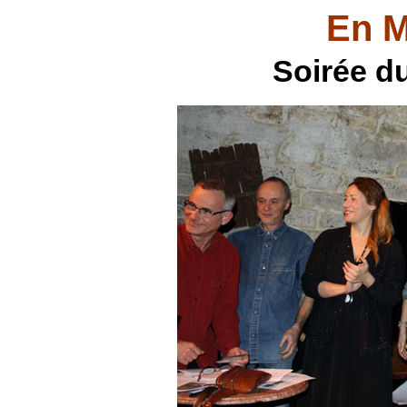
En M
Soirée du